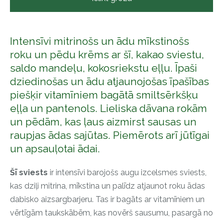
Intensīvi mitrinošs un ādu mīkstinošs
roku un pēdu krēms ar šī, kakao sviestu,
saldo mandeļu, kokosriekstu eļļu. Īpaši
dziedinošas un ādu atjaunojošas īpašības
piešķir vitamīniem bagātā smiltsērkšķu
eļļa un pantenols. Lieliska dāvana rokām
un pēdām, kas ļaus aizmirst sausas un
raupjas ādas sajūtas. Piemērots arī jūtīgai
un apsauļotai ādai.
Šī sviests
ir intensīvi barojošs augu izcelsmes sviests,
kas dziļi mitrina, mīkstina un palīdz atjaunot roku ādas
dabisko aizsargbarjeru. Tas ir bagāts ar vitamīniem un
vērtīgām taukskābēm, kas novērš sausumu, pasargā no