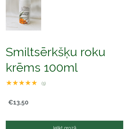
Smiltsērkšķu roku
krēms 100ml
★★★★★
(1)
€13.50
Ielikt grozā