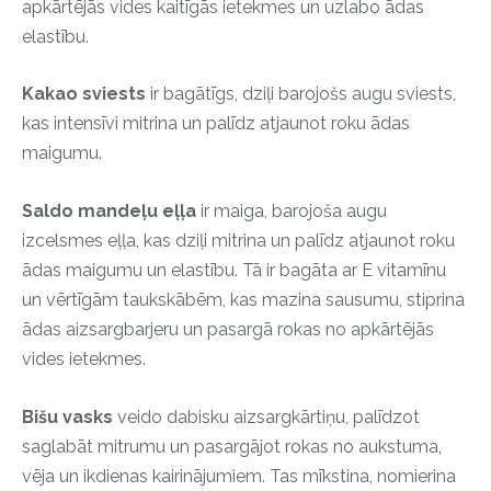
apkārtējās vides kaitīgās ietekmes un uzlabo ādas
elastību.
Kakao sviests
ir bagātīgs, dziļi barojošs augu sviests,
kas intensīvi mitrina un palīdz atjaunot roku ādas
maigumu.
Saldo mandeļu eļļa
ir maiga, barojoša augu
izcelsmes eļļa, kas dziļi mitrina un palīdz atjaunot roku
ādas maigumu un elastību. Tā ir bagāta ar E vitamīnu
un vērtīgām taukskābēm, kas mazina sausumu, stiprina
ādas aizsargbarjeru un pasargā rokas no apkārtējās
vides ietekmes.
Bišu vasks
veido dabisku aizsargkārtiņu, palīdzot
saglabāt mitrumu un pasargājot rokas no aukstuma,
vēja un ikdienas kairinājumiem. Tas mīkstina, nomierina