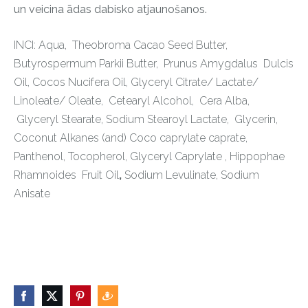
un veicina ādas dabisko atjaunošanos.
INCI:
Aqua
, Theobroma Cacao Seed Butter,
Butyrospermum Parkii Butter
,
Prunus Amygdalus Dulcis
Oil
,
Cocos Nucifera Oil,
Glyceryl Citrate/ Lactate/
Linoleate/ Oleate, Cetearyl Alcohol,
Cera Alba,
Glyceryl Stearate, Sodium Stearoyl Lactate, Glycerin,
Coconut Alkanes (and) Coco caprylate caprate,
Panthenol,
Tocopherol, Glyceryl Caprylate ,
Hippophae
Rhamnoides Fruit
Oil
,
Sodium Levulinate, Sodium
Anisate