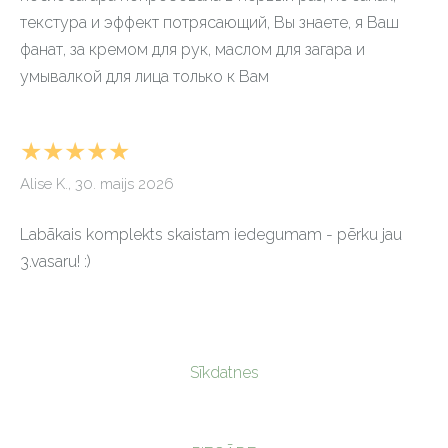
текстура и эффект потрясающий, Вы знаете, я Ваш
фанат, за кремом для рук, маслом для загара и
умывалкой для лица только к Вам
★★★★★
Alise K., 30. maijs 2026
Labākais komplekts skaistam iedegumam - pērku jau
3.vasaru! :)
Sīkdatnes