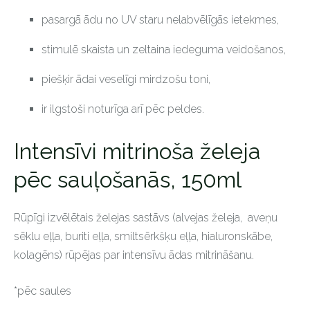
pasargā ādu no UV staru nelabvēlīgās ietekmes,
stimulē skaista un zeltaina iedeguma veidošanos,
piešķir ādai veselīgi mirdzošu toni,
ir ilgstoši noturīga arī pēc peldes.
Intensīvi mitrinoša želeja
pēc sauļošanās, 150ml
Rūpīgi izvēlētais želejas sastāvs (alvejas želeja, aveņu
sēklu eļļa, buriti eļļa, smiltsērkšķu eļļa, hialuronskābe,
kolagēns) rūpējas par intensīvu ādas mitrināšanu.
*pēc saules