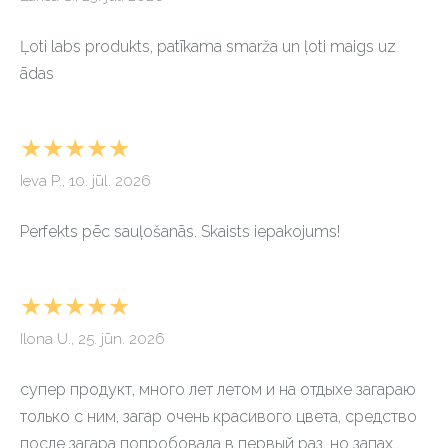
Ļoti labs produkts, patīkama smarža un ļoti maigs uz
ādas
★★★★★
Ieva P., 10. jūl. 2026
Perfekts pēc sauļošanãs. Skaists iepakojums!
★★★★★
Ilona U., 25. jūn. 2026
супер продукт, много лет летом и на отдыхе загараю
только с ним, загар очень красивого цвета, средство
после загара попробовала в первый раз, но запах,