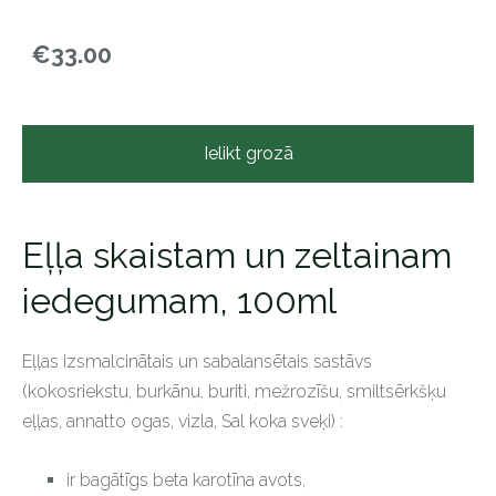
€33.00
Ielikt grozā
Eļļa skaistam un zeltainam
iedegumam, 100ml
Eļļas izsmalcinātais un sabalansētais sastāvs
(kokosriekstu, burkānu, buriti, mežrozīšu, smiltsērkšķu
eļļas, annatto ogas, vizla, Sal koka sveķi) :
ir bagātīgs beta karotīna avots,