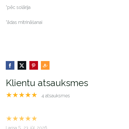
*pēc solārija
*ādas mitrināšanai
Klientu atsauksmes
★★★★★
4 atsauksmes
★★★★★
Larisa S., 23. jūl. 2026