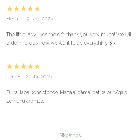
★★★★★
Elena P., 19. febr. 2026
The little lady likes the gift, thank you very much! We will
order more as now we want to try everything! 🤗
★★★★★
Liāra B., 12. febr. 2026
Eļļiņai laba konsistence. Mazajai dåmai patika burvīgais
zemeņu aromåts!
Sīkdatnes