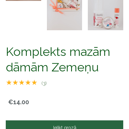
Komplekts mazām
dāmām Zemeņu
★★★★★
(3)
€14.00
Ielikt grozā