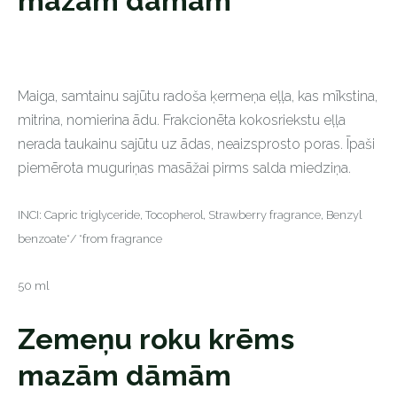
mazām dāmām
Maiga, samtainu sajūtu radoša ķermeņa eļļa, kas mīkstina,
mitrina, nomierina ādu. Frakcionēta kokosriekstu eļļa
nerada taukainu sajūtu uz ādas, neaizsprosto poras. Īpaši
piemērota muguriņas masāžai pirms salda miedziņa.
INCI: Capric triglyceride, Tocopherol, Strawberry fragrance, Benzyl
benzoate*/ *from fragrance
50 ml
Zemeņu roku krēms
mazām dāmām