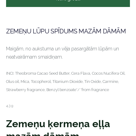
ZEMEŅU LŪPU SPĪDUMS MAZĀM DĀMĀM
Maigām, no aukstuma un vēja pasargātām lūpām un
neatvairāmam smaidiņam.
INCI: Theobroma Cacao Seed Butter, Cera Flava, Cocos Nucifera Oil,
Olus oil, Mica, Tocopherol, Titanium Dioxide, Tin Oxide, Carmine,
Strawberry fragrance, Benzyl benzoate*/ *from fragrance
4,3 g
Zemeņu ķermeņa eļļa