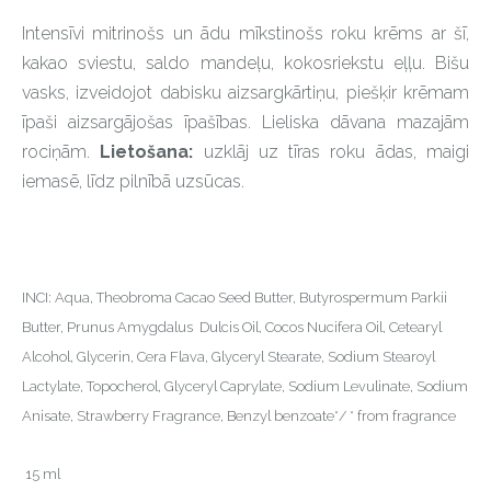
Intensīvi mitrinošs un ādu mīkstinošs roku krēms ar šī,
kakao sviestu, saldo mandeļu, kokosriekstu eļļu. Bišu
vasks, izveidojot dabisku aizsargkārtiņu, piešķir krēmam
īpaši aizsargājošas īpašības. Lieliska dāvana mazajām
rociņām.
Lietošana:
uzklāj uz tīras roku ādas, maigi
iemasē, līdz pilnībā uzsūcas.
INCI: Aqua, Theobroma Cacao Seed Butter, Butyrospermum Parkii
Butter, Prunus Amygdalus Dulcis Oil, Cocos Nucifera Oil, Cetearyl
Alcohol, Glycerin, Cera Flava, Glyceryl Stearate, Sodium Stearoyl
Lactylate, Topocherol, Glyceryl Caprylate, Sodium Levulinate, Sodium
Anisate, Strawberry Fragrance, Benzyl benzoate*/ * from fragrance
15 ml