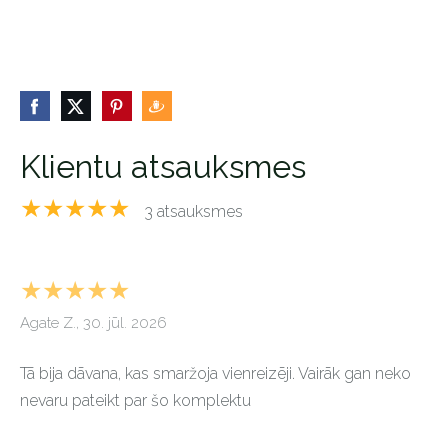
Klientu atsauksmes
★★★★★
3 atsauksmes
★★★★★
Agate Z., 30. jūl. 2026
Tā bija dāvana, kas smaržoja vienreizēji. Vairāk gan neko
nevaru pateikt par šo komplektu