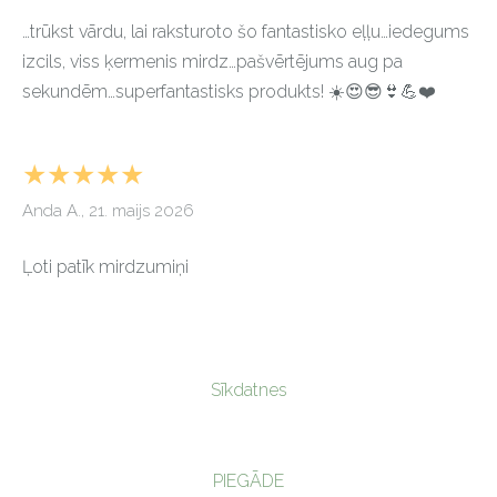
…trūkst vārdu, lai raksturoto šo fantastisko eļļu…iedegums
izcils, viss ķermenis mirdz…pašvērtējums aug pa
sekundēm…superfantastisks produkts! ☀️😍😎👙💪❤️
★★★★★
Anda A., 21. maijs 2026
Ļoti patīk mirdzumiņi
Sīkdatnes
PIEGĀDE