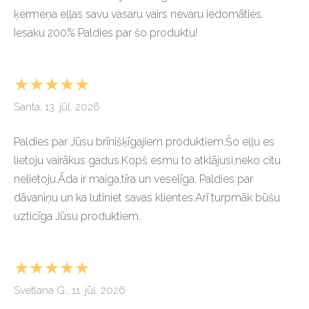
ķermeņa eļļas savu vasaru vairs nevaru iedomāties.
Iesaku 200% Paldies par šo produktu!
★★★★★
Santa, 13. jūl. 2026
Paldies par Jūsu brīnišķīgajiem produktiem.Šo eļļu es
lietoju vairākus gadus.Kopš esmu to atklājusi,neko citu
nelietoju.Āda ir maiga,tīra un veselīga. Paldies par
dāvaniņu un ka lutiniet savas klientes.Arī turpmāk būšu
uzticīga Jūsu produktiem.
★★★★★
Svetlana G., 11. jūl. 2026