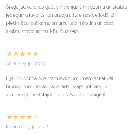
Šī eļļa jau vairākus gadus ir vienīgais mirdzuma un skaista
iedeguma favorīts! Izmantoju arī ziemas periodā, tā
piešķir ādai patīkamu smaržu, labi mīkstina un dod
skaistu mirdzumiņu. Mīlu Gusto🫶
★★★★★
Anita A., 9. jūl. 2026
Eļļa ir superīga. Skaistam iedegumumam ar naturāli
brūnīgu toni. Der arī gaišai ādai. Klājas ļoti viegli un
vienmērīgi , neatstājot pleķus. Skaržo burvīgi! :))
★★★★☆
Inguna Ū., 5. jūl. 2026