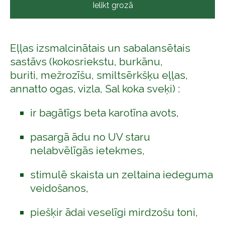
Ielikt grozā
Eļļas izsmalcinātais un sabalansētais
sastāvs (kokosriekstu, burkānu,
buriti, mežrozīšu, smiltsērkšķu eļļas,
annatto ogas, vizla, Sal koka sveķi) :
ir bagātīgs beta karotīna avots,
pasargā ādu no UV staru
nelabvēlīgās ietekmes,
stimulē skaista un zeltaina iedeguma
veidošanos,
piešķir ādai veselīgi mirdzošu toni,