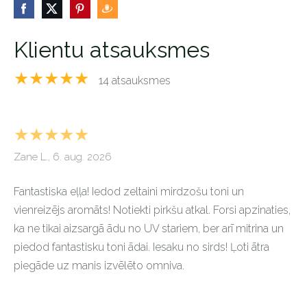
Klientu atsauksmes
★★★★★
14 atsauksmes
★★★★★
Zane L., 6. aug. 2026
Fantastiska eļļa! Iedod zeltaini mirdzošu toni un
vienreizējs aromāts! Notiekti pirkšu atkal. Forsi apzinaties,
ka ne tikai aizsargā ādu no UV stariem, ber arī mitrina un
piedod fantastisku toni ādai. Iesaku no sirds! Ļoti ātra
piegāde uz manis izvēlēto omniva.