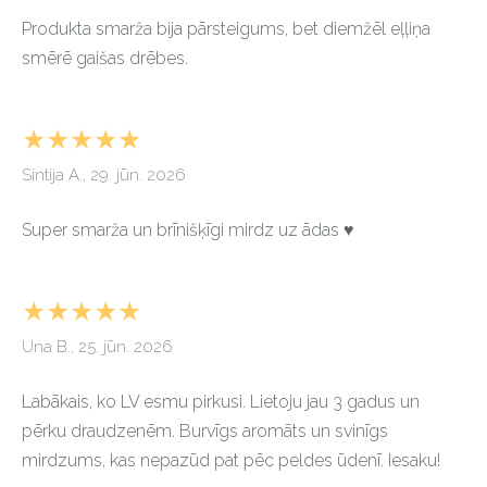
Produkta smarža bija pārsteigums, bet diemžēl eļļiņa
smērē gaišas drēbes.
★★★★★
Sintija A., 29. jūn. 2026
Super smarža un brīnišķīgi mirdz uz ādas ♥️
★★★★★
Una B., 25. jūn. 2026
Labākais, ko LV esmu pirkusi. Lietoju jau 3 gadus un
pērku draudzenēm. Burvīgs aromāts un svinīgs
mirdzums, kas nepazūd pat pēc peldes ūdenī. Iesaku!