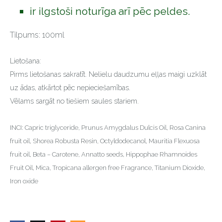
ir ilgstoši noturīga arī pēc peldes.
Tilpums: 100ml
Lietošana:
Pirms lietošanas sakratīt. Nelielu daudzumu eļļas maigi uzklāt
uz ādas, atkārtot pēc nepieciešamības.
Vēlams sargāt no tiešiem saules stariem.
INCI: Capric triglyceride, Prunus Amygdalus Dulcis Oil, Rosa Canina
fruit oil, Shorea Robusta Resin, Octyldodecanol, Mauritia Flexuosa
fruit oil, Beta – Carotene, Annatto seeds, Hippophae Rhamnoides
Fruit Oil, Mica, Tropicana allergen free Fragrance, Titanium Dioxide,
Iron oxide