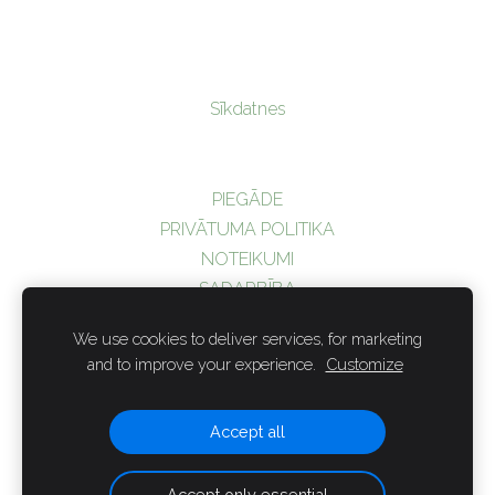
Sīkdatnes
PIEGĀDE
PRIVĀTUMA POLITIKA
NOTEIKUMI
SADARBĪBA
KUR IEGĀDĀTIES?
We use cookies to deliver services, for marketing
© Gusto SIA
and to improve your experience.
Customize
Reģ.Nr
LV43603042410; Slimnīcas iela 9, Bauskas novads, Bauska, LV-
3901;
veikals@gusto.lv
; 26385564; 29245547
Accept all
Accept only essential