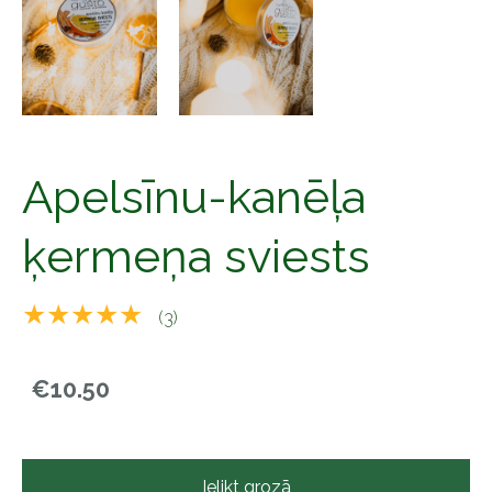
Apelsīnu-kanēļa
ķermeņa sviests
★★★★★
(3)
€10.50
Ielikt grozā