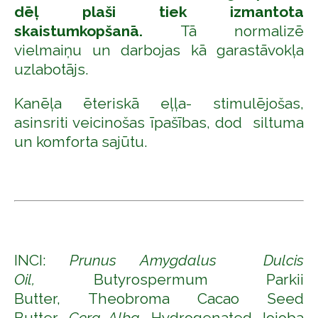
dēļ plaši tiek izmantota
skaistumkopšanā
.
Tā normalizē
vielmaiņu un darbojas kā garastāvokļa
uzlabotājs.
Kanēļa ēteriskā eļļa- stimulējošas,
asinsriti veicinošas īpašības, dod siltuma
un komforta sajūtu.
INCI:
Prunus Amygdalus Dulcis
Oil,
Butyrospermum Parkii
Butter, Theobroma Cacao Seed
Butter,
Cera Alba,
Hydrogenated Jojoba