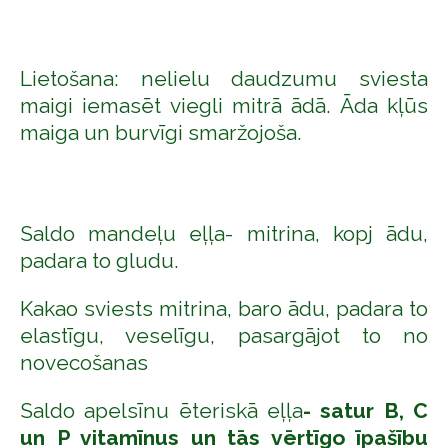
Lietošana: nelielu daudzumu sviesta
maigi iemasēt viegli mitrā ādā. Āda kļūs
maiga un burvīgi smaržojoša.
Saldo mandeļu eļļa- mitrina, kopj ādu,
padara to gludu.
Kakao sviests mitrina, baro ādu, padara to
elastīgu, veselīgu, pasargājot to no
novecošanas
Saldo apelsīnu ēteriskā eļļa
-
satur B, C
un P vitamīnus un tās vērtīgo īpašību