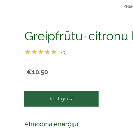
KRĒ
Greipfrūtu-citronu
★★★★★
(3)
€10.50
Ielikt grozā
Atmodina enerģiju