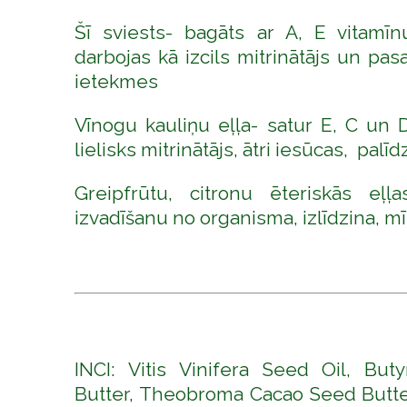
Šī sviests- bagāts ar A, E vitamīn
darbojas kā izcils mitrinātājs un pa
ietekmes
Vīnogu kauliņu eļļa- satur E, C un 
lielisks mitrinātājs, ātri iesūcas, pal
Greipfrūtu, citronu ēteriskās eļļ
izvadīšanu no organisma, izlīdzina, 
INCI: Vitis Vinifera Seed Oil, Bu
Butter, Theobroma Cacao Seed Butt