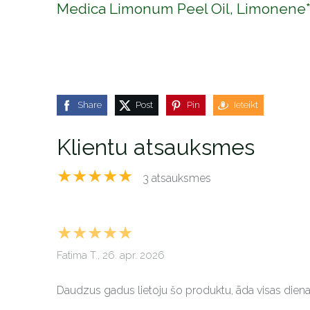
Medica Limonum Peel Oil, Limonene*, C
Share
Post
Pin
Ieteikt
Klientu atsauksmes
★★★★★
3 atsauksmes
★★★★★
Fatima T., 26. apr. 2026
Daudzus gadus lietoju šo produktu, āda visas dien