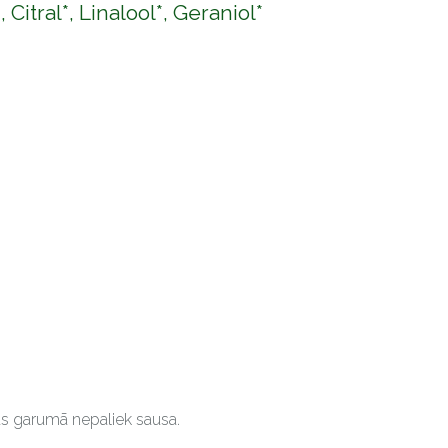
itral*, Linalool*, Geraniol*
as garumā nepaliek sausa.