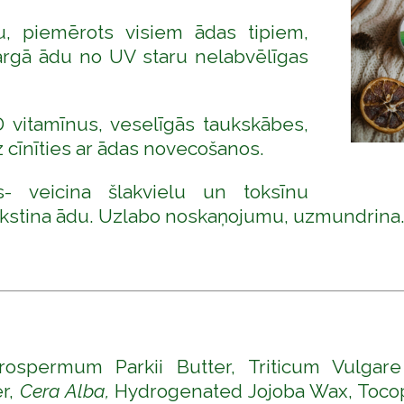
u, piemērots visiem ādas tipiem,
sargā ādu no UV staru nelabvēlīgas
D vitamīnus, veselīgās taukskābes,
īdz cīnīties ar ādas novecošanos.
as- veicina šlakvielu un toksīnu
mīkstina ādu. Uzlabo noskaņojumu, uzmundrina
tyrospermum Parkii Butter, Triticum Vulga
er,
Cera Alba,
Hydrogenated Jojoba Wax, Tocophe