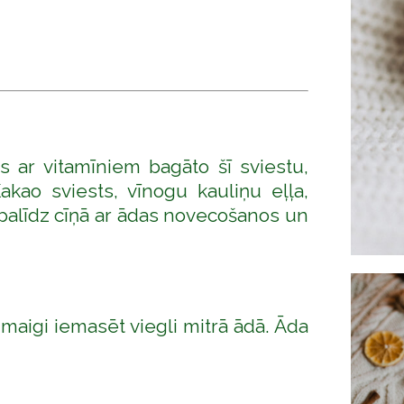
s ar vitamīniem bagāto šī sviestu,
kao sviests, vīnogu kauliņu eļļa,
 palīdz cīņā ar ādas novecošanos un
maigi iemasēt viegli mitrā ādā. Āda