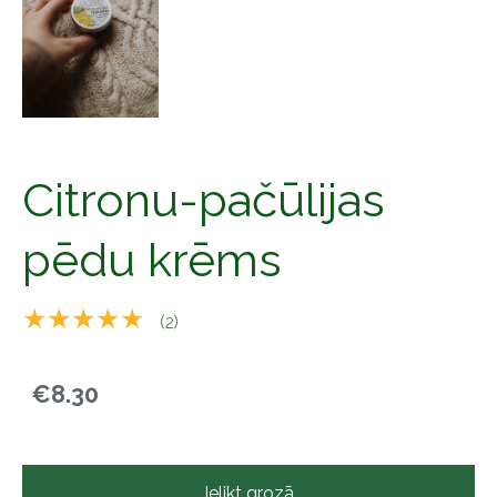
Citronu-pačūlijas
pēdu krēms
★★★★★
(2)
€8.30
Ielikt grozā