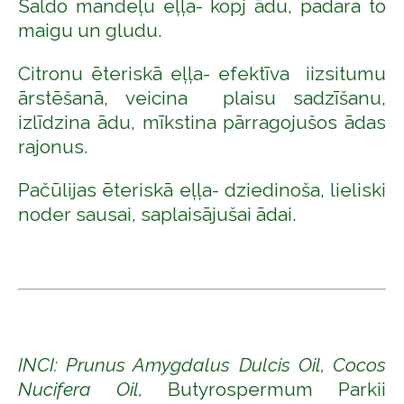
Saldo mandeļu eļļa- kopj ādu, padara to
maigu un gludu.
Citronu ēteriskā eļļa-
efektīva iizsitumu
ārstēšanā, veicina plaisu sadzīšanu,
izlīdzina ādu, mīkstina pārragojušos ādas
rajonus.
Pačūlijas ēteriskā eļļa- dziedinoša, l
ieliski
noder sausai, saplaisājušai ādai.
INCI: Prunus Amygdalus Dulcis Oil, Cocos
Nucifera Oil,
Butyrospermum Parkii