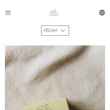
PĒDĀM