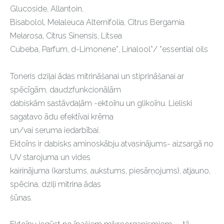
Glucoside, Allantoin,
Bisabolol, Melaleuca Alternifolia, Citrus Bergamia
Melarosa, Citrus Sinensis, Litsea
Cubeba, Parfum, d-Limonene*, Linalool*/ *essential oils
Toneris dziļai ādas mitrināšanai un stiprināšanai ar
spēcīgām, daudzfunkcionālām
dabiskām sastāvdaļām -ektoīnu un glikoīnu. Lieliski
sagatavo ādu efektīvai krēma
un/vai seruma iedarbībai.
Ektoīns ir dabisks aminoskābju atvasinājums- aizsargā no
UV starojuma un vides
kairinājuma (karstums, aukstums, piesārņojums), atjauno,
spēcina, dziļi mitrina ādas
šūnas.