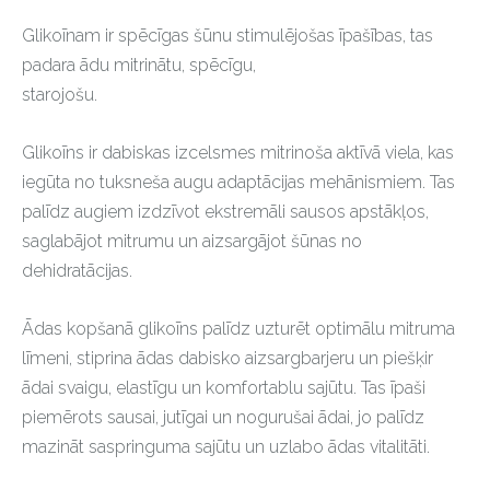
Glikoīnam ir spēcīgas šūnu stimulējošas īpašības, tas
padara ādu mitrinātu, spēcīgu,
starojošu.
Glikoīns
ir dabiskas izcelsmes mitrinoša aktīvā viela, kas
iegūta no tuksneša augu adaptācijas mehānismiem. Tas
palīdz augiem izdzīvot ekstremāli sausos apstākļos,
saglabājot mitrumu un aizsargājot šūnas no
dehidratācijas.
Ādas kopšanā glikoīns palīdz uzturēt optimālu mitruma
līmeni, stiprina ādas dabisko aizsargbarjeru un piešķir
ādai svaigu, elastīgu un komfortablu sajūtu. Tas īpaši
piemērots sausai, jutīgai un nogurušai ādai, jo palīdz
mazināt saspringuma sajūtu un uzlabo ādas vitalitāti.