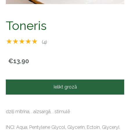
Toneris
★★★★★
(4)
€13.90
Ielikt grozā
dziļi mitrina, . aizsargā, . stimulē
INCI: Aqua, Pentylene Glycol, Glycerin, Ectoin, Glyceryl