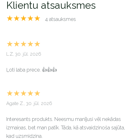
Klientu atsauksmes
★★★★★
4 atsauksmes
★★★★★
L.Z, 30. jūl. 2026
Ļoti laba prece. 👍👍👍
★★★★★
Agate Z., 30. jūl. 2026
Interesants produkts. Neesmu manījusi vēl nekādas
izmaiņas, bet man patīk. Tāda, kā atsvaidzinoša sajūta,
kad uzsmidzina.