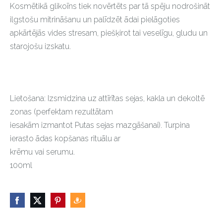
Kosmētikā glikoīns tiek novērtēts par tā spēju nodrošināt
ilgstošu mitrināšanu un palīdzēt ādai pielāgoties
apkārtējās vides stresam, piešķirot tai veselīgu, gludu un
starojošu izskatu.
Lietošana: Izsmidzina uz attīrītas sejas, kakla un dekoltē
zonas (perfektam rezultātam
iesakām izmantot Putas sejas mazgāšanai). Turpina
ierasto ādas kopšanas rituālu ar
krēmu vai serumu.
100ml