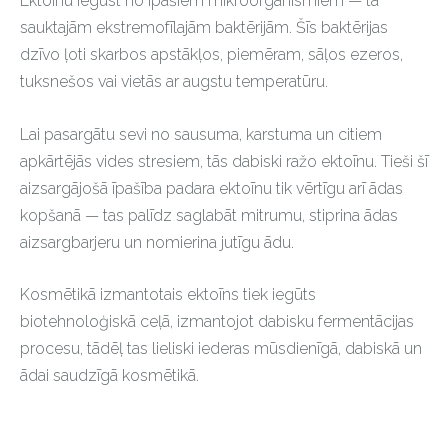
Ektoīnu iegūst no īpašiem mikroorganismiem — tā
sauktajām ekstremofīlajām baktērijām. Šīs baktērijas
dzīvo ļoti skarbos apstākļos, piemēram, sāļos ezeros,
tuksnešos vai vietās ar augstu temperatūru.
Lai pasargātu sevi no sausuma, karstuma un citiem
apkārtējās vides stresiem, tās dabiski ražo ektoīnu. Tieši šī
aizsargājošā īpašība padara ektoīnu tik vērtīgu arī ādas
kopšanā — tas palīdz saglabāt mitrumu, stiprina ādas
aizsargbarjeru un nomierina jutīgu ādu.
Kosmētikā izmantotais ektoīns tiek iegūts
biotehnoloģiskā ceļā, izmantojot dabisku fermentācijas
procesu, tādēļ tas lieliski iederas mūsdienīgā, dabiskā un
ādai saudzīgā kosmētikā.