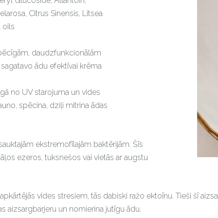
eryl Glucoside, Allantoin,
larosa, Citrus Sinensis, Litsea
 oils
r spēcīgām, daudzfunkcionālām
i sagatavo ādu efektīvai krēma
argā no UV starojuma un vides
uno, spēcina, dziļi mitrina ādas
auktajām ekstremofīlajām baktērijām. Šīs
sāļos ezeros, tuksnešos vai vietās ar augstu
kārtējās vides stresiem, tās dabiski ražo ektoīnu. Tieši šī aizsa
s aizsargbarjeru un nomierina jutīgu ādu.