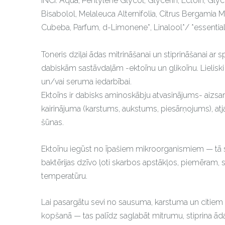
INCI: Aqua, Pentylene Glycol, Glycerin, Ectoin, Glyc
Bisabolol, Melaleuca Alternifolia, Citrus Bergamia Me
Cubeba, Parfum, d-Limonene*, Linalool*/ *essential
Toneris dziļai ādas mitrināšanai un stiprināšanai a
dabiskām sastāvdaļām -ektoīnu un glikoīnu. Lielisk
un/vai seruma iedarbībai.
Ektoīns ir dabisks aminoskābju atvasinājums- aizs
kairinājuma (karstums, aukstums, piesārņojums), atja
šūnas.
Ektoīnu iegūst no īpašiem mikroorganismiem — tā s
baktērijas dzīvo ļoti skarbos apstākļos, piemēram, 
temperatūru.
Lai pasargātu sevi no sausuma, karstuma un citiem ap
kopšanā — tas palīdz saglabāt mitrumu, stiprina āda