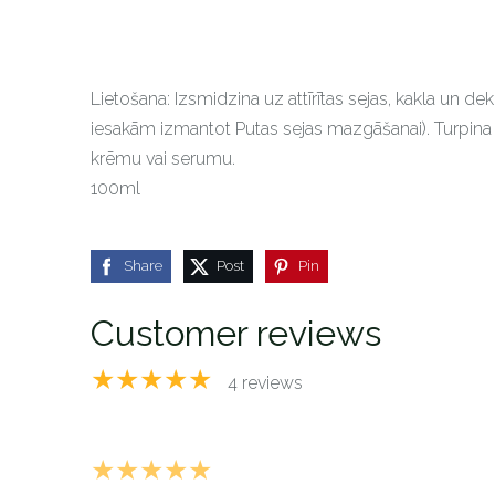
Lietošana: Izsmidzina uz attīrītas sejas, kakla un d
iesakām izmantot Putas sejas mazgāšanai). Turpina 
krēmu vai serumu.
100ml
Share
Post
Pin
Customer reviews
★★★★★
4 reviews
★★★★★