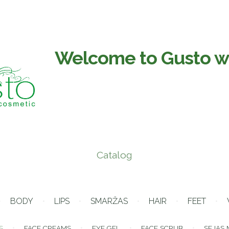
Welcome to Gusto w
Catalog
BODY
LIPS
SMARŽAS
HAIR
FEET
S
FACE CREAMS
EYE GEL
FACE SCRUB
SEJAS 