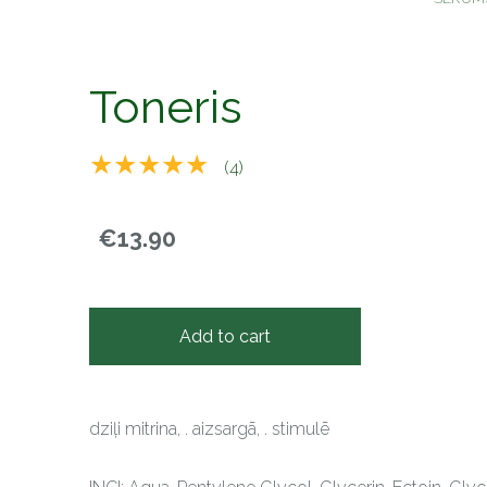
Toneris
★★★★★
(4)
€13.90
Add to cart
dziļi mitrina, . aizsargā, . stimulē