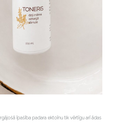
rgājošā īpašība padara ektoīnu tik vērtīgu arī ādas