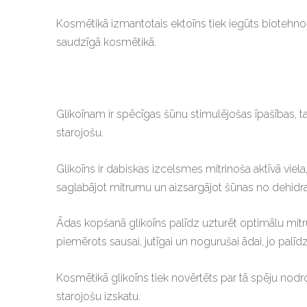
Kosmētikā izmantotais ektoīns tiek iegūts biotehnol
saudzīgā kosmētikā.
Glikoīnam ir spēcīgas šūnu stimulējošas īpašības, t
starojošu.
Glikoīns
ir dabiskas izcelsmes mitrinoša aktīvā vie
saglabājot mitrumu un aizsargājot šūnas no dehidrat
Ādas kopšanā glikoīns palīdz uzturēt optimālu mitrum
piemērots sausai, jutīgai un nogurušai ādai, jo palīd
Kosmētikā glikoīns tiek novērtēts par tā spēju nodro
starojošu izskatu.