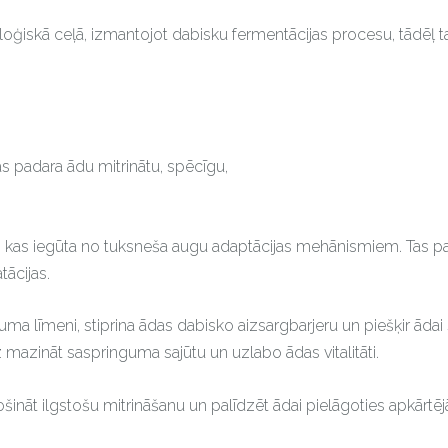
oģiskā ceļā, izmantojot dabisku fermentācijas procesu, tādēļ ta
as padara ādu mitrinātu, spēcīgu,
la, kas iegūta no tuksneša augu adaptācijas mehānismiem. Tas p
ācijas.
a līmeni, stiprina ādas dabisko aizsargbarjeru un piešķir ādai s
z mazināt saspringuma sajūtu un uzlabo ādas vitalitāti.
šināt ilgstošu mitrināšanu un palīdzēt ādai pielāgoties apkārtējā