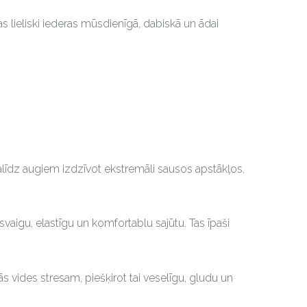
s lieliski iederas mūsdienīgā, dabiskā un ādai
alīdz augiem izdzīvot ekstremāli sausos apstākļos,
vaigu, elastīgu un komfortablu sajūtu. Tas īpaši
s vides stresam, piešķirot tai veselīgu, gludu un