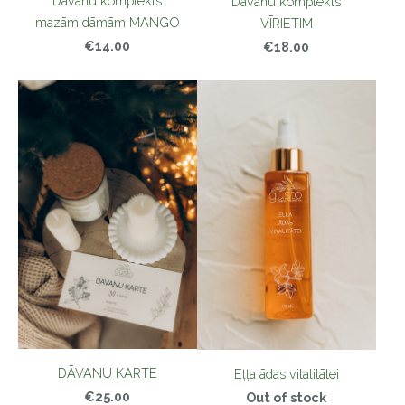
Dāvanu komplekts
Dāvanu komplekts
mazām dāmām MANGO
VĪRIETIM
€14.00
€18.00
DĀVANU KARTE
Eļļa ādas vitalitātei
€25.00
Out of stock