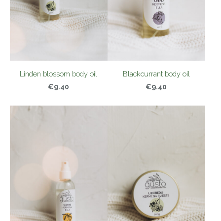
Linden blossom body oil
Blackcurrant body oil
€9.40
€9.40