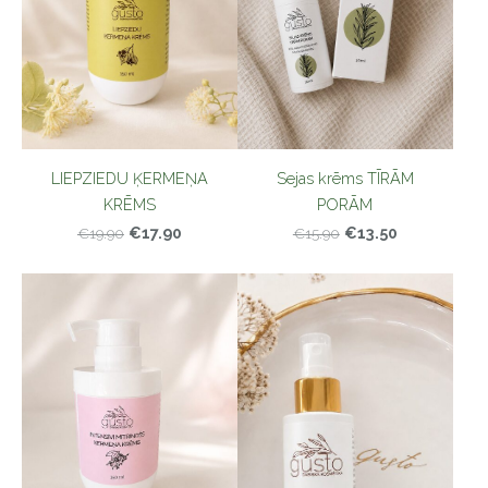
LIEPZIEDU ĶERMEŅA
Sejas krēms TĪRĀM
KRĒMS
PORĀM
€17.90
€13.50
€19.90
€15.90