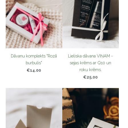
Dāvanu komplekts "Rozā
Lieliska dāvana VIŅAM -
burbulis"
sejas krēms ar Q10 un
roku krēms.
€14.00
€25.00