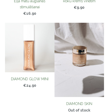
Eļļa matu augšanas
Roku krēms vīrietim
stimulēšanai
€9.90
€16.90
DIAMOND GLOW MINI
€24.90
DIAMOND SKIN
Out of stock