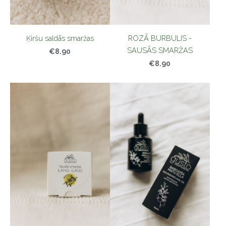
Ķiršu saldās smaržas
ROZĀ BURBULIS -
SAUSĀS SMARŽAS
€8.90
€8.90