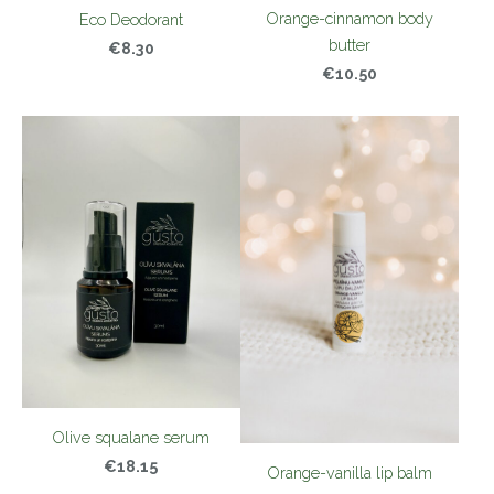
Orange-cinnamon body
Eco Deodorant
butter
€8.30
€10.50
Olive squalane serum
€18.15
Orange-vanilla lip balm