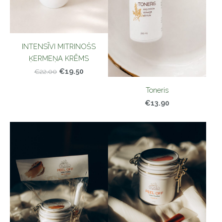
INTENSĪVI MITRINOŠS
ĶERMEŅA KRĒMS
€19.50
€22.00
Toneris
€13.90