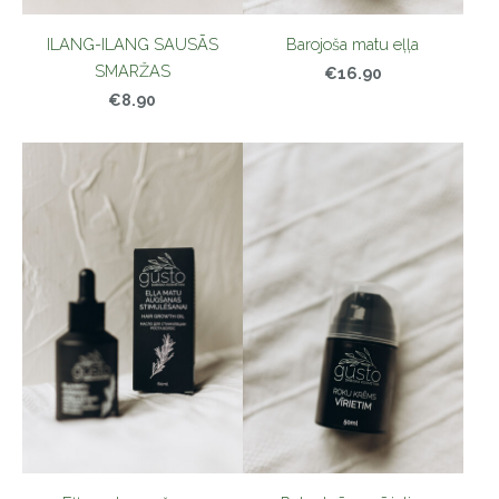
ILANG-ILANG SAUSĀS
Barojoša matu eļļa
SMARŽAS
€16.90
€8.90