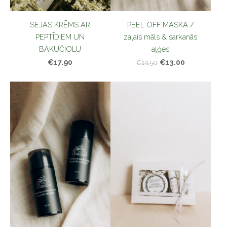
SEJAS KRĒMS AR
PEEL OFF MASKA /
PEPTĪDIEM UN
zaļais māls & sarkanās
BAKUČIOLU
aļģes
€17.90
€13.00
€14.50