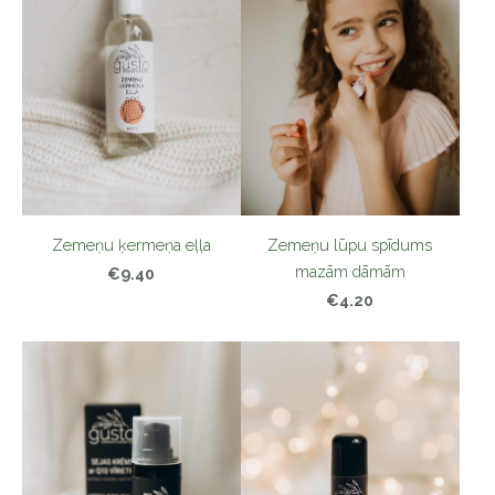
Zemeņu lūpu spīdums
Zemeņu ķermeņa eļļa
mazām dāmām
€9.40
€4.20